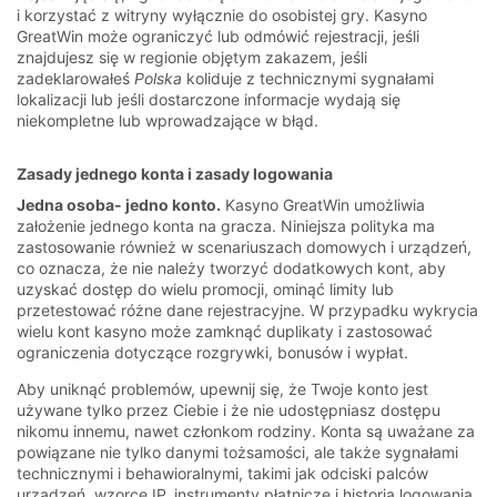
i korzystać z witryny wyłącznie do osobistej gry. Kasyno
GreatWin może ograniczyć lub odmówić rejestracji, jeśli
znajdujesz się w regionie objętym zakazem, jeśli
zadeklarowałeś
Polska
koliduje z technicznymi sygnałami
lokalizacji lub jeśli dostarczone informacje wydają się
niekompletne lub wprowadzające w błąd.
Zasady jednego konta i zasady logowania
Jedna osoba- jedno konto.
Kasyno GreatWin umożliwia
założenie jednego konta na gracza. Niniejsza polityka ma
zastosowanie również w scenariuszach domowych i urządzeń,
co oznacza, że nie należy tworzyć dodatkowych kont, aby
uzyskać dostęp do wielu promocji, ominąć limity lub
przetestować różne dane rejestracyjne. W przypadku wykrycia
wielu kont kasyno może zamknąć duplikaty i zastosować
ograniczenia dotyczące rozgrywki, bonusów i wypłat.
Aby uniknąć problemów, upewnij się, że Twoje konto jest
używane tylko przez Ciebie i że nie udostępniasz dostępu
nikomu innemu, nawet członkom rodziny. Konta są uważane za
powiązane nie tylko danymi tożsamości, ale także sygnałami
technicznymi i behawioralnymi, takimi jak odciski palców
urządzeń, wzorce IP, instrumenty płatnicze i historia logowania.