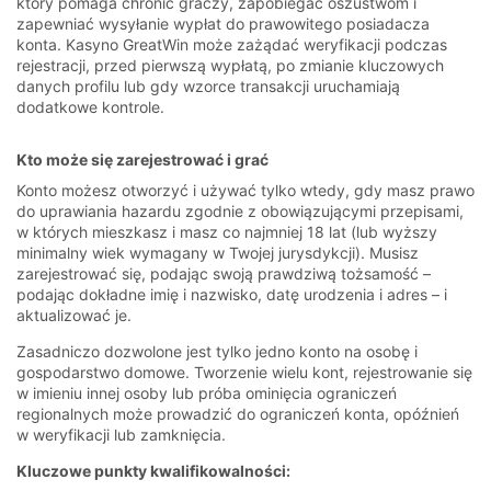
który pomaga chronić graczy, zapobiegać oszustwom i
zapewniać wysyłanie wypłat do prawowitego posiadacza
konta. Kasyno GreatWin może zażądać weryfikacji podczas
rejestracji, przed pierwszą wypłatą, po zmianie kluczowych
danych profilu lub gdy wzorce transakcji uruchamiają
dodatkowe kontrole.
Kto może się zarejestrować i grać
Konto możesz otworzyć i używać tylko wtedy, gdy masz prawo
do uprawiania hazardu zgodnie z obowiązującymi przepisami,
w których mieszkasz i masz co najmniej 18 lat (lub wyższy
minimalny wiek wymagany w Twojej jurysdykcji). Musisz
zarejestrować się, podając swoją prawdziwą tożsamość –
podając dokładne imię i nazwisko, datę urodzenia i adres – i
aktualizować je.
Zasadniczo dozwolone jest tylko jedno konto na osobę i
gospodarstwo domowe. Tworzenie wielu kont, rejestrowanie się
w imieniu innej osoby lub próba ominięcia ograniczeń
regionalnych może prowadzić do ograniczeń konta, opóźnień
w weryfikacji lub zamknięcia.
Kluczowe punkty kwalifikowalności: