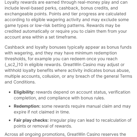
Loyalty rewards are earned through real-money play and can
include level-based perks, cashback, bonus credits, and
exchangeable points. Points and tier progress are calculated
according to eligible wagering activity and may exclude some
game types or low-risk betting patterns. Rewards may be
credited automatically or require you to claim them from your
account area within a set timeframe.
Cashback and loyalty bonuses typically appear as bonus funds
with wagering, and they may have minimum redemption
thresholds, for example you can redeem once you reach
(_sc2_)10 in eligible rewards. GreatWin Casino may adjust or
withhold loyalty benefits where activity indicates bonus abuse,
multiple accounts, collusion, or any breach of the general Terms
and Conditions.
Eligibility:
rewards depend on account status, verification
completion, and compliance with bonus rules.
Redemption:
some rewards require manual claim and may
expire if not claimed in time.
Fair play checks:
irregular play can lead to recalculation of
points or removal of rewards.
Across all ongoing promotions, GreatWin Casino reserves the