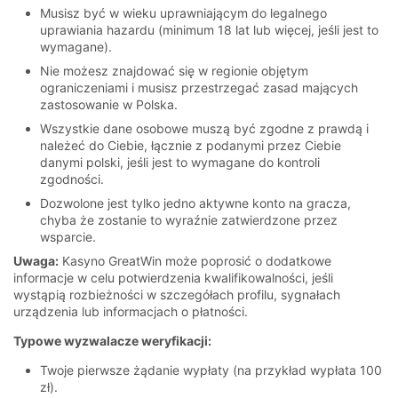
Musisz być w wieku uprawniającym do legalnego
uprawiania hazardu (minimum 18 lat lub więcej, jeśli jest to
wymagane).
Nie możesz znajdować się w regionie objętym
ograniczeniami i musisz przestrzegać zasad mających
zastosowanie w Polska.
Wszystkie dane osobowe muszą być zgodne z prawdą i
należeć do Ciebie, łącznie z podanymi przez Ciebie
danymi polski, jeśli jest to wymagane do kontroli
zgodności.
Dozwolone jest tylko jedno aktywne konto na gracza,
chyba że zostanie to wyraźnie zatwierdzone przez
wsparcie.
Uwaga:
Kasyno GreatWin może poprosić o dodatkowe
informacje w celu potwierdzenia kwalifikowalności, jeśli
wystąpią rozbieżności w szczegółach profilu, sygnałach
urządzenia lub informacjach o płatności.
Typowe wyzwalacze weryfikacji:
Twoje pierwsze żądanie wypłaty (na przykład wypłata 100
zł).