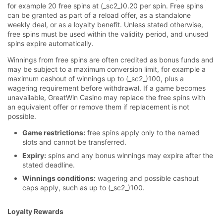
for example 20 free spins at (_sc2_)0.20 per spin. Free spins
can be granted as part of a reload offer, as a standalone
weekly deal, or as a loyalty benefit. Unless stated otherwise,
free spins must be used within the validity period, and unused
spins expire automatically.
Winnings from free spins are often credited as bonus funds and
may be subject to a maximum conversion limit, for example a
maximum cashout of winnings up to (_sc2_)100, plus a
wagering requirement before withdrawal. If a game becomes
unavailable, GreatWin Casino may replace the free spins with
an equivalent offer or remove them if replacement is not
possible.
Game restrictions:
free spins apply only to the named
slots and cannot be transferred.
Expiry:
spins and any bonus winnings may expire after the
stated deadline.
Winnings conditions:
wagering and possible cashout
caps apply, such as up to (_sc2_)100.
Loyalty Rewards