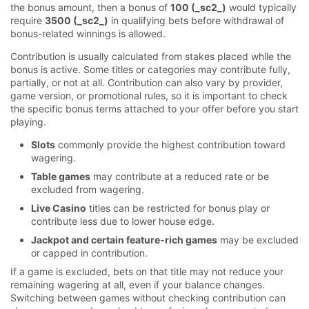
the bonus amount, then a bonus of
100 (_sc2_)
would typically
require
3500 (_sc2_)
in qualifying bets before withdrawal of
bonus-related winnings is allowed.
Contribution is usually calculated from stakes placed while the
bonus is active. Some titles or categories may contribute fully,
partially, or not at all. Contribution can also vary by provider,
game version, or promotional rules, so it is important to check
the specific bonus terms attached to your offer before you start
playing.
Slots
commonly provide the highest contribution toward
wagering.
Table games
may contribute at a reduced rate or be
excluded from wagering.
Live Casino
titles can be restricted for bonus play or
contribute less due to lower house edge.
Jackpot and certain feature-rich games
may be excluded
or capped in contribution.
If a game is excluded, bets on that title may not reduce your
remaining wagering at all, even if your balance changes.
Switching between games without checking contribution can