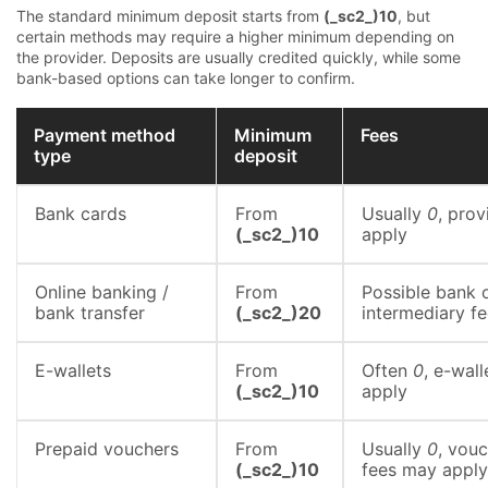
The standard minimum deposit starts from
(_sc2_)10
, but
certain methods may require a higher minimum depending on
the provider. Deposits are usually credited quickly, while some
bank-based options can take longer to confirm.
Payment method
Minimum
Fees
type
deposit
Bank cards
From
Usually
0
, pro
(_sc2_)10
apply
Online banking /
From
Possible bank 
bank transfer
(_sc2_)20
intermediary f
E-wallets
From
Often
0
, e-wal
(_sc2_)10
apply
Prepaid vouchers
From
Usually
0
, vou
(_sc2_)10
fees may apply