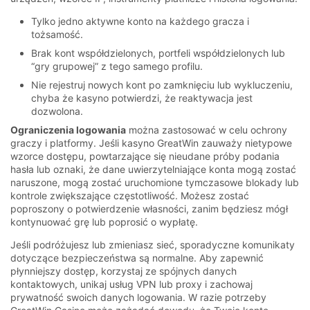
Tylko jedno aktywne konto na każdego gracza i
tożsamość.
Brak kont współdzielonych, portfeli współdzielonych lub
“gry grupowej” z tego samego profilu.
Nie rejestruj nowych kont po zamknięciu lub wykluczeniu,
chyba że kasyno potwierdzi, że reaktywacja jest
dozwolona.
Ograniczenia logowania
można zastosować w celu ochrony
graczy i platformy. Jeśli kasyno GreatWin zauważy nietypowe
wzorce dostępu, powtarzające się nieudane próby podania
hasła lub oznaki, że dane uwierzytelniające konta mogą zostać
naruszone, mogą zostać uruchomione tymczasowe blokady lub
kontrole zwiększające częstotliwość. Możesz zostać
poproszony o potwierdzenie własności, zanim będziesz mógł
kontynuować grę lub poprosić o wypłatę.
Jeśli podróżujesz lub zmieniasz sieć, sporadyczne komunikaty
dotyczące bezpieczeństwa są normalne. Aby zapewnić
płynniejszy dostęp, korzystaj ze spójnych danych
kontaktowych, unikaj usług VPN lub proxy i zachowaj
prywatność swoich danych logowania. W razie potrzeby