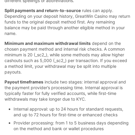
different spellings or abbreviations.
Split payments and return-to-source
rules can apply.
Depending on your deposit history, GreatWin Casino may return
funds to the original deposit method first. Any remaining
balance may be paid through another eligible method in your
name.
Minimum and maximum withdrawal limits
depend on the
chosen payment method and internal risk checks. A common
minimum is 20 (_sc2_), while some methods may allow higher
cashouts such as 5,000 (_sc2_) per transaction. If you exceed
a method limit, your withdrawal may be split into multiple
payouts.
Payout timeframes
include two stages: internal approval and
the payment provider’s processing time. Internal approval is
typically faster for fully verified accounts, while first-time
withdrawals may take longer due to KYC.
Internal approval: up to 24 hours for standard requests,
and up to 72 hours for first-time or enhanced checks
Provider processing: from 1 to 5 business days depending
on the method and bank or wallet procedures