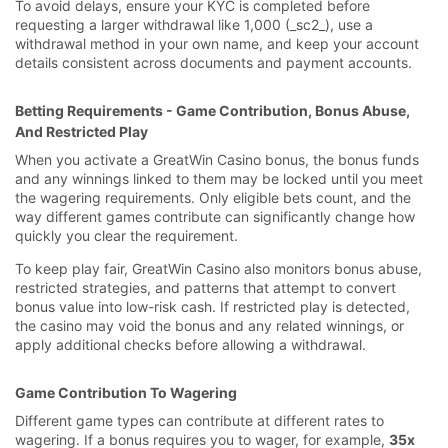
To avoid delays, ensure your KYC is completed before
requesting a larger withdrawal like 1,000 (_sc2_), use a
withdrawal method in your own name, and keep your account
details consistent across documents and payment accounts.
Betting Requirements - Game Contribution, Bonus Abuse,
And Restricted Play
When you activate a GreatWin Casino bonus, the bonus funds
and any winnings linked to them may be locked until you meet
the wagering requirements. Only eligible bets count, and the
way different games contribute can significantly change how
quickly you clear the requirement.
To keep play fair, GreatWin Casino also monitors bonus abuse,
restricted strategies, and patterns that attempt to convert
bonus value into low-risk cash. If restricted play is detected,
the casino may void the bonus and any related winnings, or
apply additional checks before allowing a withdrawal.
Game Contribution To Wagering
Different game types can contribute at different rates to
wagering. If a bonus requires you to wager, for example,
35x