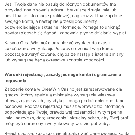
Jeśli Twoje dane nie pasują do różnych dokumentów (na
przykład inna pisownia adresu, brakujące drugie imię lub
nieaktualne informacje profilowe), najpierw zaktualizuj dane
swojego konta, a następnie prześlij dokumenty
odzwierciedlające aktualne informacje. Pomaga to uniknąć
powtarzających się żądań i zapewnia płynne działanie wypłat.
Kasyno GreatWin może ograniczyć wypłaty do czasu
zakończenia weryfikacji. Po zatwierdzeniu Twoje konto
pozostaje zweryfikowane, chyba że nastąpią istotne zmiany
lub wymagane będą okresowe kontrole zgodności.
Warunki rejestracji, zasady jednego konta i ograniczenia
logowania
Założenie konta w GreatWin Casino jest zarezerwowane dla
graczy, którzy spełniają minimalne wymagania wiekowe
obowiązujące w ich jurysdykcji i mogą podać dokładne dane
osobowe. Podczas rejestracji musisz wprowadzić informacje
odpowiadające Twojej prawdziwej tożsamości, w tym pełne
imię i nazwisko, datę urodzenia i aktualny adres, aby Twój profil
mógł być chroniony i weryfikowany w razie potrzeby.
Rejestrując się, zgadzasz się aktualizować dane swojego konta