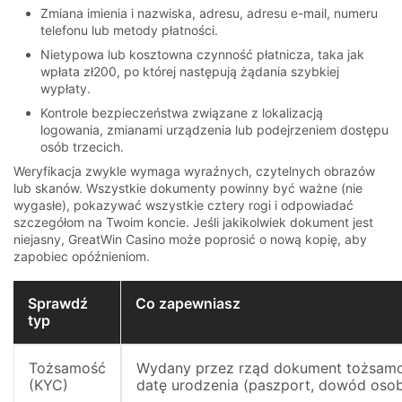
Zmiana imienia i nazwiska, adresu, adresu e-mail, numeru
telefonu lub metody płatności.
Nietypowa lub kosztowna czynność płatnicza, taka jak
wpłata zł200, po której następują żądania szybkiej
wypłaty.
Kontrole bezpieczeństwa związane z lokalizacją
logowania, zmianami urządzenia lub podejrzeniem dostępu
osób trzecich.
Weryfikacja zwykle wymaga wyraźnych, czytelnych obrazów
lub skanów. Wszystkie dokumenty powinny być ważne (nie
wygasłe), pokazywać wszystkie cztery rogi i odpowiadać
szczegółom na Twoim koncie. Jeśli jakikolwiek dokument jest
niejasny, GreatWin Casino może poprosić o nową kopię, aby
zapobiec opóźnieniom.
Sprawdź
Co zapewniasz
typ
Tożsamość
Wydany przez rząd dokument tożsamośc
(KYC)
datę urodzenia (paszport, dowód osobi